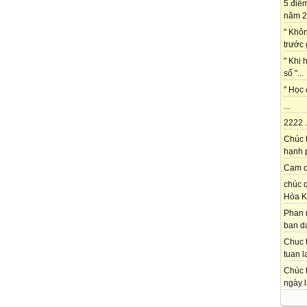
5 điể
năm 2
" Khô
trước 
" Khi 
số "...
" Học 
...
2222 .
Chúc 
hạnh p
Cam on
chúc q
Hòa K
Phan 
ban da
Chuc t
tuan l
Chúc t
ngày l