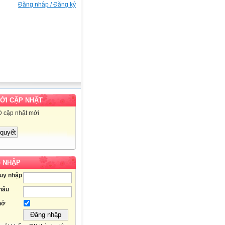
Đăng nhập / Đăng ký
MỚI CẬP NHẬT
D cập nhật mới
 NHẬP
ruy nhập
hẩu
hớ