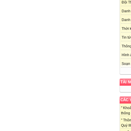
Đội T
Danh 
Danh 
Thời 
Tin tứ
Thôn
Hình 
Soạn 
TÀI 
CÁC 
" Kho
thông 
" Thôn
Quý III 