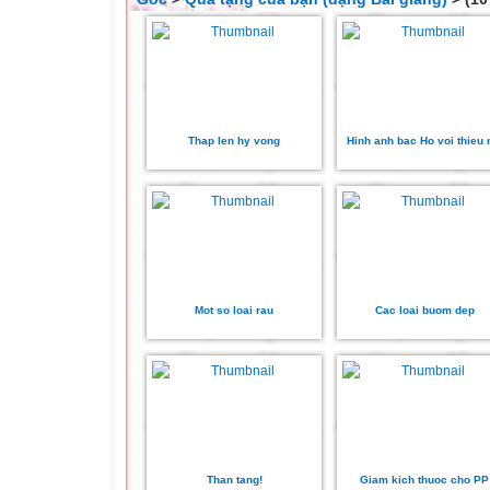
Thap len hy vong
Hinh anh bac Ho voi thieu 
Mot so loai rau
Cac loai buom dep
Than tang!
Giam kich thuoc cho PP