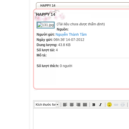
HAPPY 14
HAPPY 14
(
Tài liệu chưa được thẩm định
)
Nguồn:
Người gửi:
Nguyễn Thành Tâm
Ngày gửi:
06h:36' 14-07-2012
Dung lượng:
43.8 KB
Số lượt tải:
4
Mô tả:
Số lượt thích:
0 người
Kích thước font