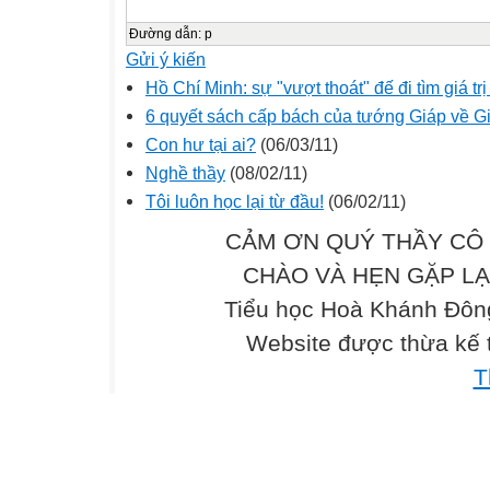
Đường dẫn
:
p
Gửi ý kiến
Hồ Chí Minh: sự "vượt thoát" đế đi tìm giá tr
6 quyết sách cấp bách của tướng Giáp về G
Con hư tại ai?
(06/03/11)
Nghề thầy
(08/02/11)
Tôi luôn học lại từ đầu!
(06/02/11)
CẢM ƠN QUÝ THẦY CÔ 
CHÀO VÀ HẸN GẶP LẠI .
Tiểu học Hoà Khánh Đông
Website được thừa kế
T