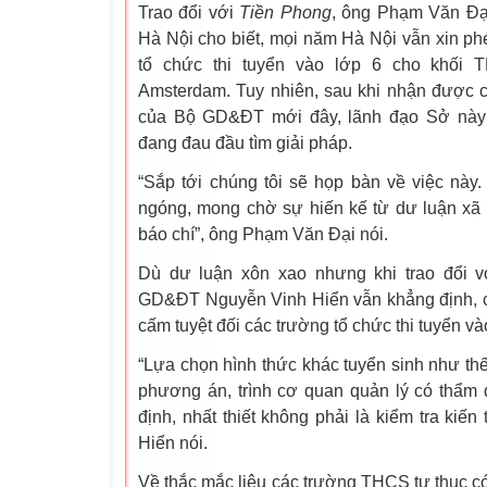
Trao đổi với
Tiền Phong
, ông Phạm Văn Đ
Hà Nội cho biết, mọi năm Hà Nội vẫn xin 
tổ chức thi tuyển vào lớp 6 cho khối
Amsterdam. Tuy nhiên, sau khi nhận được
của Bộ GD&ĐT mới đây, lãnh đạo Sở này
đang đau đầu tìm giải pháp.
“Sắp tới chúng tôi sẽ họp bàn về việc này
ngóng, mong chờ sự hiến kế từ dư luận xã 
báo chí”, ông Phạm Văn Đại nói.
Dù dư luận xôn xao nhưng khi trao đổi v
GD&ĐT Nguyễn Vinh Hiển vẫn khẳng định, 
cấm tuyệt đối các trường tổ chức thi tuyển v
“Lựa chọn hình thức khác tuyển sinh như th
phương án, trình cơ quan quản lý có thẩm
định, nhất thiết không phải là kiểm tra kiến
Hiển nói.
Về thắc mắc liệu các trường THCS tư thục 