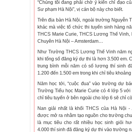
“Chúng tôi đang phải chờ ý kiến chỉ đạo 
Sư phạm Hà Nội”, vị cán bộ này cho biết.
Trên địa bàn Hà Nội, ngoài trường Nguyễn T
khác mà việc tổ chức thi tuyển sinh hàng nă
THCS Marie Curie, THCS Lương Thế Vinh,
Chuyên Hà Nội – Amsterdam…
Như Trường THCS Lương Thế Vinh năm ngoá
khi tổng số đăng ký dự thi là hơn 3.500 em.
trung bình mỗi năm có số lượng thí sinh 
1.200 đến 1.500 em trong khi chỉ tiêu khoảng
Năm học tới, “cuộc đua” vào trường dự b
Trường Tiểu học Marie Curie có 4 lớp 5 với 
chỉ tiêu tuyển ở bên ngoài cho lớp 6 sẽ chỉ 
Nan giải nhất là khối THCS của Hà Nội -
được mở ra nhằm tạo nguồn cho trường chu
là mục tiêu cho rất nhiều học sinh giỏi h
4.000 thí sinh đã đăng ký dự thi vào trường nà