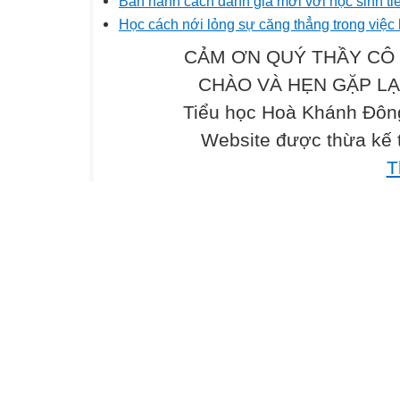
Ban hành cách đánh giá mới với học sinh ti
Học cách nới lỏng sự căng thẳng trong việc
CẢM ƠN QUÝ THẦY CÔ 
CHÀO VÀ HẸN GẶP LẠI .
Tiểu học Hoà Khánh Đông
Website được thừa kế
T