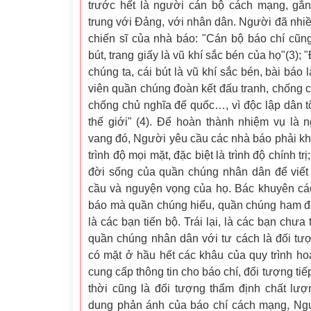
trước hết là người cán bộ cách mạng, gắn
trung với Đảng, với nhân dân. Người đã nhi
chiến sĩ của nhà báo: "Cán bộ báo chí cũn
bút, trang giấy là vũ khí sắc bén của họ"(3);
chúng ta, cái bút là vũ khí sắc bén, bài báo
viên quần chúng đoàn kết đấu tranh, chống c
chống chủ nghĩa đế quốc…, vì độc lập dân tộ
thế giới" (4). Để hoàn thành nhiệm vụ là 
vang đó, Người yêu cầu các nhà báo phải k
trình độ mọi mặt, đặc biệt là trình độ chính t
đời sống của quần chúng nhân dân để viết 
cầu và nguyện vọng của họ. Bác khuyên các
báo mà quần chúng hiểu, quần chúng ham đọ
là các bạn tiến bộ. Trái lại, là các bạn chư
quần chúng nhân dân với tư cách là đối tư
có mặt ở hầu hết các khâu của quy trình hoạ
cung cấp thông tin cho báo chí, đối tượng tiế
thời cũng là đối tượng thẩm định chất lượ
dung phản ánh của báo chí cách mạng, Ng