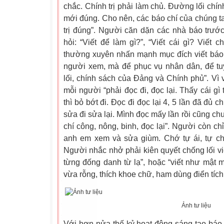
chắc. Chính trị phải làm chủ. Đường lối chín
mới đúng. Cho nên, các báo chí của chúng ta
trị đúng”. Người căn dặn các nhà báo trước
hỏi: “Viết để làm gì?”, “Viết cái gì? Viết 
thường xuyên nhấn mạnh mục đích viết báo 
người xem, mà để phục vụ nhân dân, để tuy
lối, chính sách của Đảng và Chính phủ”. Vì v
mỗi người “phải đọc đi, đọc lại. Thấy cái gì
thì bỏ bớt đi. Đọc đi đọc lại 4, 5 lần đã đủ 
sửa đi sửa lại. Mình đọc mấy lần rồi cũng c
chí công, nông, binh, đọc lại”. Người còn chỉ
anh em xem và sửa giùm. Chớ tự ái, tự cho 
Người nhắc nhở phải kiên quyết chống lối viế
từng đống danh từ lạ”, hoặc “viết như mật mã
vừa rỗng, thích khoe chữ, ham dùng điển tích
Ảnh tư liệu
Với hơn nửa thế kỷ hoạt động sáng tạo báo 