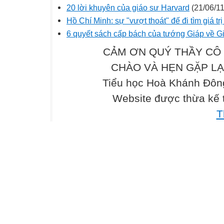
20 lời khuyên của giáo sư Harvard
(21/06/11
Hồ Chí Minh: sự "vượt thoát" đế đi tìm giá tr
6 quyết sách cấp bách của tướng Giáp về G
CẢM ƠN QUÝ THẦY CÔ 
CHÀO VÀ HẸN GẶP LẠI .
Tiểu học Hoà Khánh Đông
Website được thừa kế
T