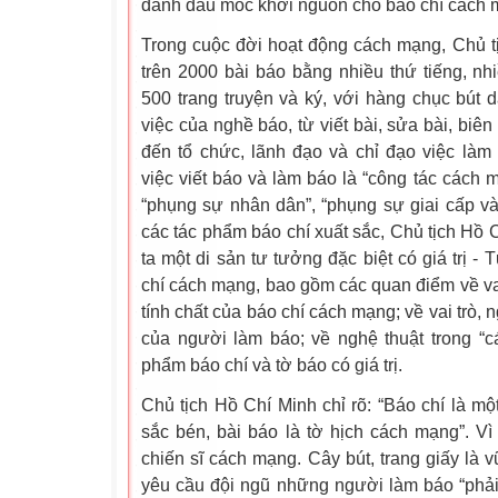
đánh dấu mốc khởi nguồn cho báo chí cách
Trong cuộc đời hoạt động cách mạng, Chủ t
trên 2000 bài báo bằng nhiều thứ tiếng, nhi
500 trang truyện và ký, với hàng chục bút
việc của nghề báo, từ viết bài, sửa bài, biên 
đến tổ chức, lãnh đạo và chỉ đạo việc là
việc viết báo và làm báo là “công tác cách 
“phụng sự nhân dân”, “phụng sự giai cấp và 
các tác phẩm báo chí xuất sắc, Chủ tịch Hồ 
ta một di sản tư tưởng đặc biệt có giá trị 
chí cách mạng, bao gồm các quan điểm về vai
tính chất của báo chí cách mạng; về vai trò,
của người làm báo; về nghệ thuật trong “c
phẩm báo chí và tờ báo có giá trị.
Chủ tịch Hồ Chí Minh chỉ rõ: “Báo chí là một
sắc bén, bài báo là tờ hịch cách mạng”. Vì 
chiến sĩ cách mạng. Cây bút, trang giấy là 
yêu cầu đội ngũ những người làm báo “phải 