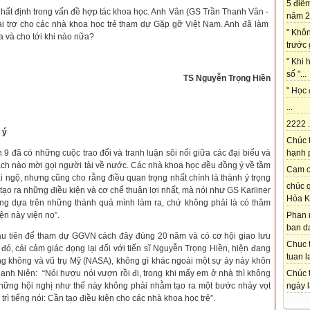
5 điể
hất định trong vấn đề hợp tác khoa học. Anh Vân (GS Trần Thanh Vân -
năm 2
tài trợ cho các nhà khoa học trẻ tham dự Gặp gỡ Việt Nam. Anh đã làm
" Khô
 và cho tới khi nào nữa?
trước 
" Khi 
số "...
TS Nguyễn Trọng Hiền
" Học 
...
2222 .
 ý
Chúc 
hạnh p
 9 đã có những cuộc trao đổi và tranh luận sôi nổi giữa các đại biểu và
ách nào mời gọi người tài về nước. Các nhà khoa học đều đồng ý về tầm
Cam on
i ngộ, nhưng cũng cho rằng điều quan trọng nhất chính là thành ý trọng
chúc q
tạo ra những điều kiện và cơ chế thuận lợi nhất, mà nói như GS Karliner
Hòa K
rọng dựa trên những thành quả mình làm ra, chứ không phải là có thâm
Phan 
iện này viện nọ”.
ban da
ầu tiên để tham dự GGVN cách đây đúng 20 năm và có cơ hội giao lưu
Chuc t
 đó, cái cảm giác đọng lại đối với tiến sĩ Nguyễn Trọng Hiền, hiện đang
tuan l
ng không và vũ trụ Mỹ (NASA), không gì khác ngoài một sự áy náy khôn
Chúc t
hanh Niên: “Nói hươu nói vượn rồi đi, trong khi mấy em ở nhà thì không
ngày l
Những hội nghị như thế này không phải nhằm tạo ra một bước nhảy vọt
trì tiếng nói: Cần tạo điều kiện cho các nhà khoa học trẻ”.