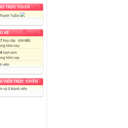
RỢ TRỰC TUYẾN
 Thanh Tuấn)
G KÊ
87
truy cập (
chi tiết
)
ong hôm nay
36
lượt xem
ong hôm nay
h viên
H VIÊN TRỰC TUYẾN
h và 0 thành viên