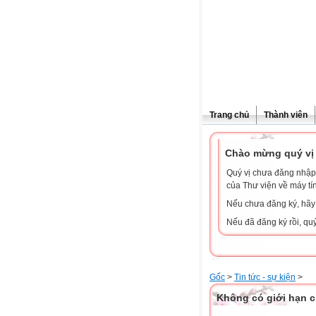
Trang chủ
Thành viên
Chào mừng quý vị 
Quý vị chưa đăng nhập 
của Thư viện về máy tí
Nếu chưa đăng ký, hã
Nếu đã đăng ký rồi, qu
Gốc
>
Tin tức - sự kiện
>
Không có giới hạn c