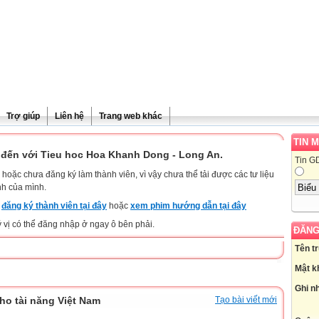
Trợ giúp
Liên hệ
Trang web khác
TIN 
đến với Tieu hoc Hoa Khanh Dong - Long An.
Tin G
hoặc chưa đăng ký làm thành viên, vì vậy chưa thể tải được các tư liệu
nh của mình.
y
đăng ký thành viên tại đây
hoặc
xem phim hướng dẫn tại đây
ý vị có thể đăng nhập ở ngay ô bên phải.
ĐĂNG
Tên t
Mật k
Ghi n
ho tài năng Việt Nam
Tạo bài viết mới