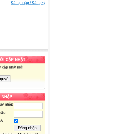
Đăng nhập / Đăng ký
MỚI CẬP NHẬT
D cập nhật mới
 NHẬP
ruy nhập
hẩu
hớ