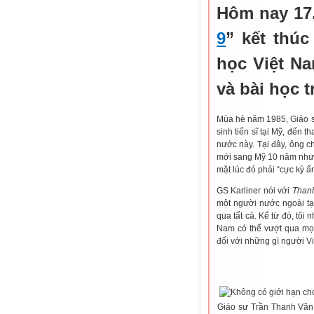
Hôm nay 17.
9
” kết thú
học Việt Na
và bài học 
Mùa hè năm 1985, Giáo
sinh tiến sĩ tại Mỹ, đến 
nước này. Tại đây, ông c
mới sang Mỹ 10 năm nhưng
mặt lúc đó phải “cực kỳ ấ
GS Karliner nói với
Than
một người nước ngoài tạ
qua tất cả. Kể từ đó, tôi 
Nam có thể vượt qua mọi
đối với những gì người V
Giáo sư Trần Thanh Vân (