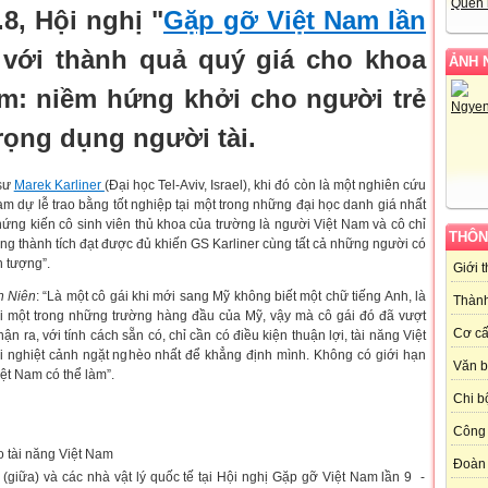
Quên 
8, Hội nghị "
Gặp gỡ Việt Nam lần
c với thành quả quý giá cho khoa
ẢNH 
m: niềm hứng khởi cho người trẻ
trọng dụng người tài.
 sư
Marek Karliner
(Đại học Tel-Aviv, Israel), khi đó còn là một nghiên cứu
tham dự lễ trao bằng tốt nghiệp tại một trong những đại học danh giá nhất
hứng kiến cô sinh viên thủ khoa của trường là người Việt Nam và cô chỉ
THÔN
 thành tích đạt được đủ khiến GS Karliner cùng tất cả những người có
n tượng”.
Giới 
h Niên
: “Là một cô gái khi mới sang Mỹ không biết một chữ tiếng Anh, là
Thành
i một trong những trường hàng đầu của Mỹ, vậy mà cô gái đó đã vượt
Cơ cấ
nhận ra, với tính cách sẵn có, chỉ cần có điều kiện thuận lợi, tài năng Việt
 nghiệt cảnh ngặt nghèo nhất để khẳng định mình. Không có giới hạn
Văn 
iệt Nam có thể làm”.
Chi b
Công 
Đoàn
giữa) và các nhà vật lý quốc tế tại Hội nghị Gặp gỡ Việt Nam lần 9 -