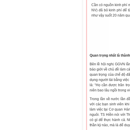
Cần có nguồn kinh phí n
NV) đã bỏ kinh phí để 
như vậy suốt 20 năm qua
Quan trọng nhất là thành
Bên lề hội nghị GGVN lần
báo giới về chủ đề làm c
quan trọng của chế độ đã
dụng người tài bằng việc 
là: “Họ cần được trân t
niên bao lâu ngồi trong v
Trong lần về nước lần đ
với các bạn sinh viên khi
làm việc tại Cơ quan Hà
nguôi. TS Hiền nói với T
có gì để thực hành cả. 
thần kỳ nào, mà là để duy 