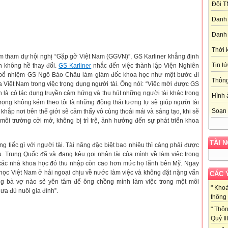
Đội T
Danh 
Danh 
Thời 
m tham dự hội nghị “Gặp gỡ Việt Nam (GGVN)”, GS Karliner khẳng định
Tin tứ
n không hề thay đổi.
GS Karliner
nhắc đến việc thành lập Viện Nghiên
 bổ nhiệm GS Ngô Bảo Châu làm giám đốc khoa học như một bước đi
Thôn
Việt Nam trong việc trọng dụng người tài. Ông nói: “Việc mời được GS
n là có tác dụng truyền cảm hứng và thu hút những người tài khác trong
Hình 
ọng không kém theo tôi là những động thái tương tự sẽ giúp người tài
Soạn 
hắp nơi trên thế giới sẽ cảm thấy vô cùng thoải mái và sáng tạo, khi sẽ
môi trường cởi mở, không bị trì trệ, ảnh hưởng đến sự phát triển khoa
TÀI 
ng tiếc gì với người tài. Tài năng đặc biệt bao nhiêu thì càng phải được
u. Trung Quốc đã và đang kêu gọi nhân tài của mình về làm việc trong
các nhà khoa học đó thu nhập còn cao hơn mức họ lãnh bên Mỹ. Ngay
học Việt Nam ở hải ngoại chịu về nước làm việc và không đặt nặng vấn
CÁC 
ng bà vợ nào sẽ yên tâm để ông chồng mình làm việc trong một môi
" Kho
ưa đủ nuôi gia đình”.
thông 
" Thôn
Quý III 