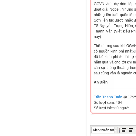
GGVN vinh dự đón tiếp n
đoạt giải Nobel. Nhưng s
những tên tuổi quốc tế
Sơn liên tục được nhắc đ
TS Nguyễn Trọng Hiền, G
Thanh Vân (Việt kiều Ph
nay).
Thế nhưng sau khi GGVN 
có nguồn kinh phí nhất 
đã bỏ kinh phí để tài t
năm qua và cho tới khi n
cần sự thông thoáng tron
sau cùng vẫn là nghiên c
An Điền
Trần Thanh Tuấn
@ 17:25
Số lượt xem: 464
Số lượt thích: 0 người
Kích thước font