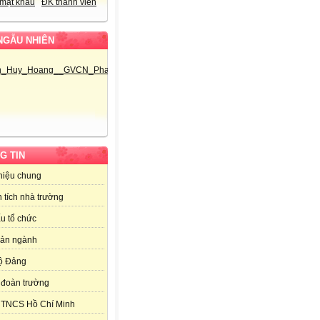
mật khẩu
ĐK thành viên
NGẪU NHIÊN
G TIN
thiệu chung
 tích nhà trường
u tổ chức
bản ngành
ộ Đảng
đoàn trường
 TNCS Hồ Chí Minh