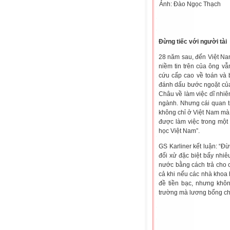
Ảnh: Đào Ngọc Thạch
Đừng tiếc với người tài
28 năm sau, đến Việt Na
niềm tin trên của ông vẫ
cứu cấp cao về toán và
đánh dấu bước ngoặt của 
Châu về làm việc dĩ nhiê
ngành. Nhưng cái quan tr
không chỉ ở Việt Nam mà k
được làm việc trong một 
học Việt Nam”.
GS Karliner kết luận: “Đừ
đối xử đặc biệt bấy nhiê
nước bằng cách trả cho 
cả khi nếu các nhà khoa 
đề tiền bạc, nhưng khô
trường mà lương bổng ch