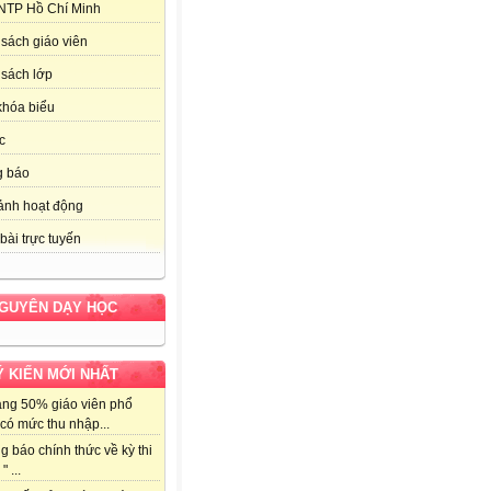
NTP Hồ Chí Minh
sách giáo viên
sách lớp
khóa biểu
c
g báo
ảnh hoạt động
bài trực tuyến
NGUYÊN DẠY HỌC
Ý KIẾN MỚI NHẤT
ảng 50% giáo viên phổ
có mức thu nhập...
g báo chính thức về kỳ thi
" ...