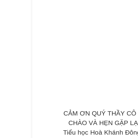
CẢM ƠN QUÝ THẦY CÔ 
CHÀO VÀ HẸN GẶP LẠI .
Tiểu học Hoà Khánh Đông