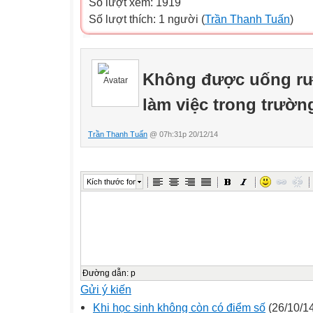
Số lượt xem: 1919
Số lượt thích: 1 người (
Trần Thanh Tuấn
)
Không được uống rượ
làm việc trong trườn
Trần Thanh Tuấn
@ 07h:31p 20/12/14
Kích thước font
Đường dẫn
:
p
Gửi ý kiến
Khi học sinh không còn có điểm số
(26/10/1