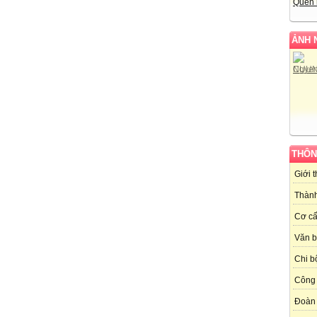
Quên 
ẢNH 
THÔN
Giới 
Thành
Cơ cấ
Văn 
Chi b
Công 
Đoàn