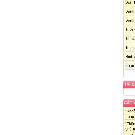
Đội T
Danh 
Danh 
Thời 
Tin tứ
Thôn
Hình 
Soạn 
TÀI 
CÁC 
" Kho
thông 
" Thôn
Quý III 