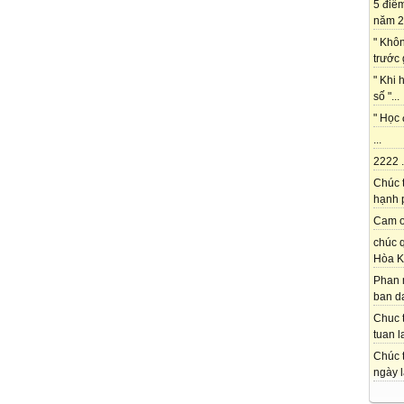
5 điể
năm 2
" Khô
trước 
" Khi 
số "...
" Học 
...
2222 .
Chúc 
hạnh p
Cam on
chúc q
Hòa K
Phan 
ban da
Chuc t
tuan l
Chúc t
ngày l