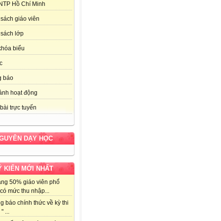
NTP Hồ Chí Minh
sách giáo viên
sách lớp
khóa biểu
c
g báo
ảnh hoạt động
bài trực tuyến
NGUYÊN DẠY HỌC
Ý KIẾN MỚI NHẤT
ảng 50% giáo viên phổ
có mức thu nhập...
g báo chính thức về kỳ thi
" ...