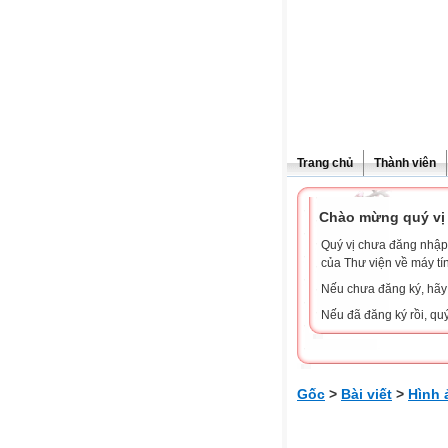
Trang chủ
Thành viên
Chào mừng quý vị 
Quý vị chưa đăng nhập 
của Thư viện về máy tí
Nếu chưa đăng ký, hã
Nếu đã đăng ký rồi, qu
Gốc
>
Bài viết
>
Hình 