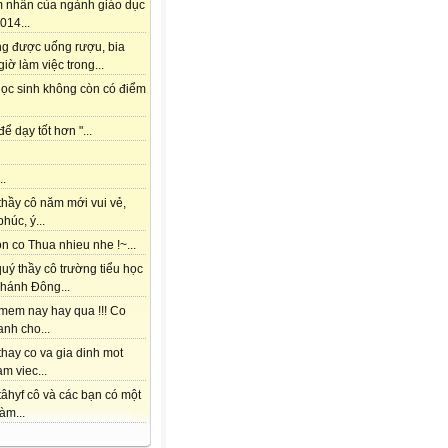
m nhấn của ngành giáo dục
014...
ng được uống rượu, bia
giờ làm việc trong...
học sinh không còn có điểm
để dạy tốt hơn "...
..
thầy cô năm mới vui vẻ,
húc, ý...
 co Thua nhieu nhe !~...
uý thầy cô trường tiểu học
hánh Đông...
mem nay hay qua !!! Co
nh cho...
hay co va gia dinh mot
am viec...
âhyf cô và các bạn có một
àm...