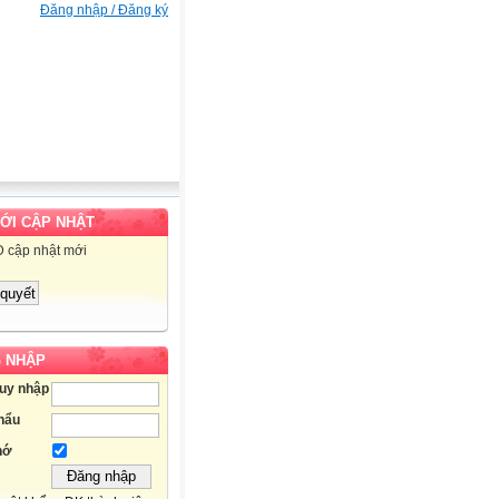
Đăng nhập / Đăng ký
MỚI CẬP NHẬT
D cập nhật mới
 NHẬP
ruy nhập
hẩu
hớ