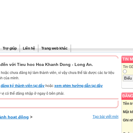
Trợ giúp
Liên hệ
Trang web khác
TIN 
đến với Tieu hoc Hoa Khanh Dong - Long An.
Tin G
hoặc chưa đăng ký làm thành viên, vì vậy chưa thể tải được các tư liệu
nh của mình.
y
đăng ký thành viên tại đây
hoặc
xem phim hướng dẫn tại đây
ý vị có thể đăng nhập ở ngay ô bên phải.
ĐĂNG
Tên t
Mật k
ảnh hoạt động
>
Tạo bài viết mới
Ghi n