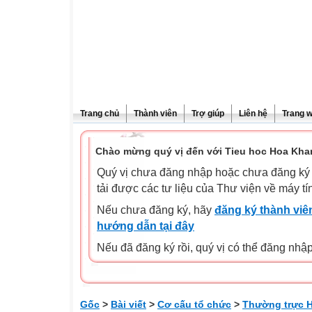
Trang chủ
Thành viên
Trợ giúp
Liên hệ
Trang 
Chào mừng quý vị đến với Tieu hoc Hoa Kha
Quý vị chưa đăng nhập hoặc chưa đăng ký l
tải được các tư liệu của Thư viện về máy tí
Nếu chưa đăng ký, hãy
đăng ký thành viên
hướng dẫn tại đây
Nếu đã đăng ký rồi, quý vị có thể đăng nhậ
Gốc
>
Bài viết
>
Cơ cấu tổ chức
>
Thường trực 