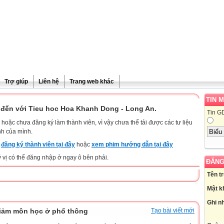
Trợ giúp
Liên hệ
Trang web khác
TIN 
đến với Tieu hoc Hoa Khanh Dong - Long An.
Tin G
hoặc chưa đăng ký làm thành viên, vì vậy chưa thể tải được các tư liệu
nh của mình.
y
đăng ký thành viên tại đây
hoặc
xem phim hướng dẫn tại đây
ý vị có thể đăng nhập ở ngay ô bên phải.
ĐĂNG
Tên t
Mật k
Ghi n
giảm môn học ở phổ thông
Tạo bài viết mới