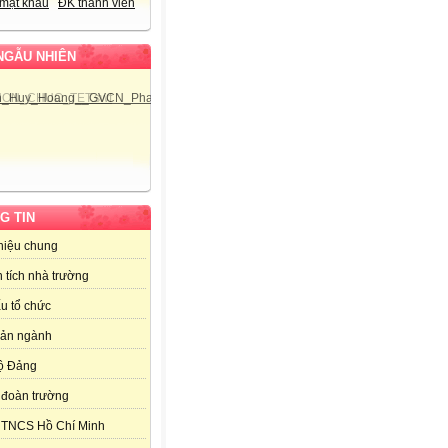
mật khẩu
ĐK thành viên
NGẪU NHIÊN
G TIN
thiệu chung
 tích nhà trường
u tổ chức
bản ngành
ộ Đảng
đoàn trường
 TNCS Hồ Chí Minh