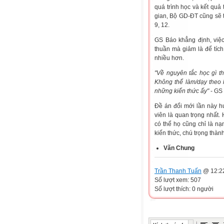
quá trình học và kết quả 
gian, Bộ GD-ĐT cũng sẽ t
9, 12.
GS Báo khẳng định, việc
thuần mà giảm là để tích
nhiều hơn.
"Về nguyên tắc học gì th
Không thể làm/dạy theo 
những kiến thức ấy"
- GS 
Đề án đổi mới lần này h
viên là quan trọng nhất.
có thể họ cũng chỉ là nạ
kiến thức, chú trọng thành
Văn Chung
Trần Thanh Tuấn
@ 12:22
Số lượt xem: 507
Số lượt thích: 0 người