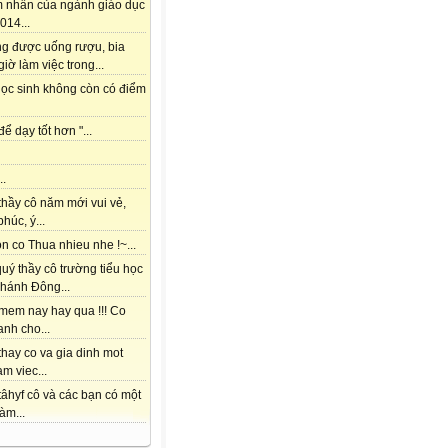
m nhấn của ngành giáo dục
014...
ng được uống rượu, bia
giờ làm việc trong...
học sinh không còn có điểm
để dạy tốt hơn "...
..
thầy cô năm mới vui vẻ,
húc, ý...
 co Thua nhieu nhe !~...
uý thầy cô trường tiểu học
hánh Đông...
mem nay hay qua !!! Co
nh cho...
hay co va gia dinh mot
am viec...
âhyf cô và các bạn có một
àm...