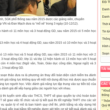
Đội T
Danh 
Danh 
ình, SGK phổ thông sau năm 2015 được các giảng viên, chuyên
ấp VN và Đan Mạch đưa ra “mổ xẻ” trong 3 ngày (10-12/12).
Thời 
ện hành có 11 môn học và 3 hoạt động GD, sau năm 2015 có 5 môn học
Tin tứ
Thôn
3 môn học và 4 hoạt động GD, sau năm 2015 có 10 môn học và 3 hoạt
Hình 
Soạn 
có 13 môn học và 5 hoạt động GD, sau năm 2015 có 11 môn học với 2
 3 hoạt động GD; lớp 11 và lớp 12 hiện hành có 13 môn học với 5 hoạt
còn 4 môn học (Ngữ văn, Toán, Giáo dục công dân, Ngoại ngữ) và 3
, 3 hoạt động GD.
TÀI 
oạn thảo đưa ra là phương án thay đổi toàn diện cách kiểm tra đánh
đánh giá năng lực không quy về một nội dung đã học mà được quy chuẩn
CÁC 
ăng lực người học. Việc đánh giá năng lực tập trung vào sự tiến bộ của
u đánh giá để xếp hạng giữa các người học với nhau.
" Kho
thông 
ỳ thi tuyển sinh đầu vào THCS, THPT sẽ giao quyền tự chủ hoàn toàn
 sẽ giao việc tổ chức và xử lý kết quả thi tốt nghiệp THPT cho các sở
" Thôn
 vụ quản lý vĩ mô là ban hành quy chế thi, phôi bằng và xây dựng hệ
Quý III 
ết quả xếp loại bằng tốt nghiệp được xét trên cơ sở kết quả đánh giá cả