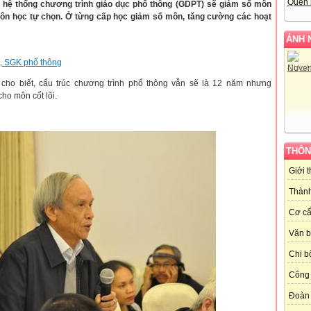
Quên 
 hệ thống chương trình giáo dục phổ thông (GDPT) sẽ giảm số môn
môn học tự chọn. Ở từng cấp học giảm số môn, tăng cường các hoạt
ẢNH 
h, SGK phổ thông
ho biết, cấu trúc chương trình phổ thông vẫn sẽ là 12 năm nhưng
cho môn cốt lõi.
THÔN
Giới 
Thành
Cơ cấ
Văn 
Chi b
Công 
Đoàn