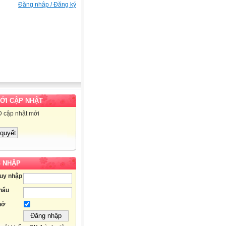
Đăng nhập / Đăng ký
MỚI CẬP NHẬT
D cập nhật mới
 NHẬP
ruy nhập
hẩu
hớ