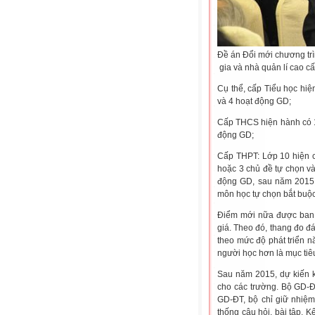
Đề án Đổi mới chương tr
gia và nhà quản lí cao c
Cụ thể, cấp Tiểu học hi
và 4 hoạt động GD;
Cấp THCS hiện hành có 1
động GD;
Cấp THPT: Lớp 10 hiện 
hoặc 3 chủ đề tự chọn và
động GD, sau năm 2015 
môn học tự chọn bắt buộc
Điểm mới nữa được ban s
giá. Theo đó, thang đo 
theo mức độ phát triển n
người học hơn là mục tiê
Sau năm 2015, dự kiến k
cho các trường. Bộ GD-ĐT
GD-ĐT, bộ chỉ giữ nhiệm
thống câu hỏi, bài tập. K