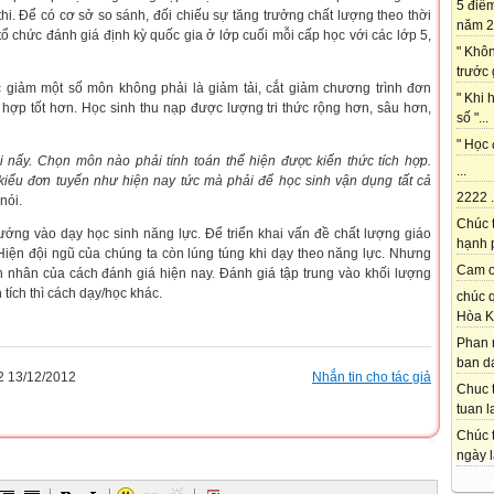
5 điể
thi. Để có cơ sở so sánh, đối chiếu sự tăng trưởng chất lượng theo thời
năm 2
ổ chức đánh giá định kỳ quốc gia ở lớp cuối mỗi cấp học với các lớp 5,
" Khô
trước 
 giảm một số môn không phải là giảm tải, cắt giảm chương trình đơn
" Khi 
 hợp tốt hơn. Học sinh thu nạp được lượng tri thức rộng hơn, sâu hơn,
số "...
" Học 
i nấy. Chọn môn nào phải tính toán thể hiện được kiến thức tích hợp.
...
kiểu đơn tuyến như hiện nay tức mà phải để học sinh vận dụng tất cả
2222 .
nói.
Chúc 
ướng vào dạy học sinh năng lực. Để triển khai vấn đề chất lượng giáo
hạnh p
 Hiện đội ngũ của chúng ta còn lúng túng khi dạy theo năng lực. Nhưng
Cam on
n nhân của cách đánh giá hiện nay. Đánh giá tập trung vào khối lượng
 tích thì cách dạy/học khác.
chúc q
Hòa K
Phan 
ban da
 13/12/2012
Nhắn tin cho tác giả
Chuc t
tuan l
Chúc t
ngày l