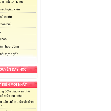
NTP Hồ Chí Minh
sách giáo viên
sách lớp
khóa biểu
c
g báo
ảnh hoạt động
bài trực tuyến
NGUYÊN DẠY HỌC
Ý KIẾN MỚI NHẤT
ảng 50% giáo viên phổ
có mức thu nhập...
g báo chính thức về kỳ thi
" ...