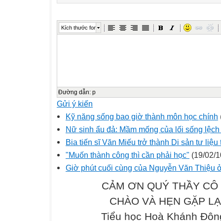
Kích thước font
Đường dẫn
:
p
Gửi ý kiến
Kỹ năng sống bao giờ thành môn học chính
Nữ sinh ẩu đả: Mầm mống của lối sống lệch 
Bia tiến sĩ Văn Miếu trở thành Di sản tư liệu 
"Muốn thành công thì cần phải học"
(19/02/1
Giờ phút cuối cùng của Nguyễn Văn Thiệu 
CẢM ƠN QUÝ THẦY CÔ 
CHÀO VÀ HẸN GẶP LẠI .
Tiểu học Hoà Khánh Đông