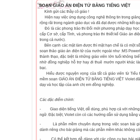
SOẠN GIÁO ÁN ĐIỆN TỬ BẰNG TIẾNG VIỆT
Kính gửi các thầy cô giáo !
Hiện nay việc ứng dụng công nghệ thông tin trong giảng
rộng rãi trong ngành giáo dục và đã đạt được những kết qua
Đó là các phong trào thi Đổi mới phương pháp dạy học bă
cấp Cơ sở, cấp Tỉnh, và phong trào thi thiết kế Giáo án đ
trong cả nước).
Bên cạnh các mặt làm được thì mặt hạn chế là có một sô
soạn thảo giáo án điện tử của nước ngoài như :MS PowerP
thành thạo, đặc biệt là những giáo viên lớn tuổi không biê
nhờ đồng nghiệp hỗ trợ hay
đi thuê mướn người khác la
bạc.
Hiểu được nguyện vọng của tất cả giáo viên từ Tiểu 
mềm soạn
GIÁO ÁN ĐIỆN TỬ BẰNG TIẾNG VIỆT Violet
đã
dạy và học tập của anh chị em đồng nghiệp.
Các đặc điểm chính:
-
Giao diện tiếng Việt, dễ dùng, phù hợp cả với những 
ngữ. Đặc biệt, Violet còn có các hướng dẫn sử dụng bằng v
-
Là phần mềm chuyên dụng trong việc soạn bài gi
dành riêng cho bài giảng mà các phần mềm khác không có
-
Có thể kết hợp dễ dàng với các công cụ tạo bài gi