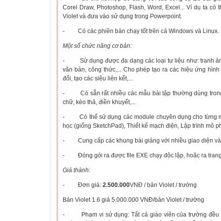
Corel Draw, Photoshop, Flash, Word, Excel... Ví dụ ta có 
Violet và đưa vào sử dụng trong Powerpoint.
-
Có các phiên bản chạy tốt trên cả Windows và Linux.
Một số chức năng cơ bản:
-
Sử dụng được đa dạng các loại tư liệu như: tranh ả
văn bản, công thức,... Cho phép tạo ra các hiệu ứng hì
đổi, tạo các siêu liên kết,...
-
Có sẵn rất nhiều các mẫu bài tập thường dùng trong
chữ, kéo thả, điền khuyết,...
-
Có thể sử dụng các module chuyên dụng cho từng m
học (giống SketchPad), Thiết kế mạch điện, Lập trình mô ph
-
Cung cấp các khung bài giảng với nhiều giao diện v
-
Đóng gói ra được file EXE chạy độc lập, hoặc ra tra
Giá thành:
-
Đơn giá:
2
.500.000
VNĐ / bản
Violet / trường
Bản Violet 1.6 giá 5.000.000 VNĐ/
bản
Violet / trường
-
Phạm vi sử dụng:
Tất cả giáo viên của trường đều