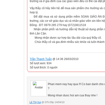
trường và ở gia đình của các giáo viên đều có thể cài đặt
Vậy thầy cô hãy liên hệ để mua sản phẩm cho trường và 
hợp lý.
Để đặt mua và sử dụng phần mềm
SOẠN GIÁO ÁN Đ
trường, các cơ sở giáo dục và cá nhân giáo viên xin liên h
Đông - ĐT: 0979 285 279 hay (072)3811518
Nhận
phân phối và hướng dẫn kỹ thuật sử dụng phần
tỉnh Lân Cận.
Mong nhận được sự hợp tác lâu dài của quý thầy cô.
Chúc thầy cô và gia đình nhiều sức khỏe và luôn thành 
Trần Thanh Tuấn
@ 14:36 26/03/2010
Số lượt xem: 934
Số lượt thích: 0 người
Phan mem nay hay qua !!! Co ban danh cho c
?
Mong nhan duoc hoi am cua thay nhe !
Lê Thị Vui
@ 07h:09p 14/04/10