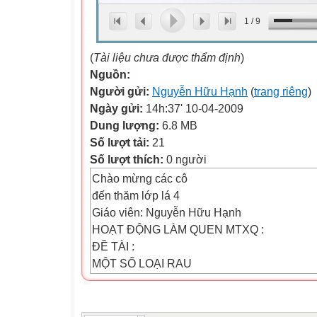
1
/
9
(
Tài liệu chưa được thẩm định
)
Nguồn:
Người gửi:
Nguyễn Hữu Hạnh
(
trang riêng
)
Ngày gửi:
14h:37' 10-04-2009
Dung lượng:
6.8 MB
Số lượt tải:
21
Số lượt thích:
0 người
Chào mừng các cô
đến thăm lớp lá 4
Giáo viên: Nguyễn Hữu Hạnh
HOẠT ĐỘNG LÀM QUEN MTXQ :
ĐỀ TÀI :
MỘT SỐ LOẠI RAU
Rau ăn quả
Rau ăn lá
Rau ăn củ