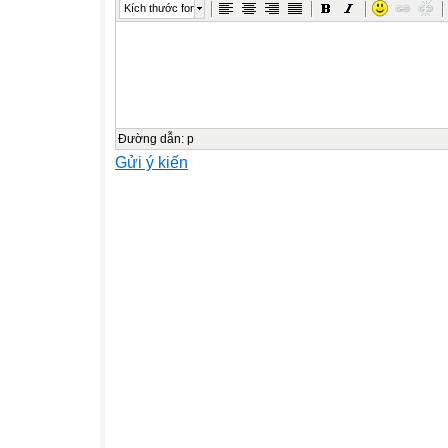
Kích thước font
Trò Chơi: "Đi chợ"
Rau sạch được trồng trong nhà kính
Một Số Món Ăn Được Chế Biến Từ Rau
Chúc quý thầy cô và các em dồi dào sức kho
Đường dẫn
:
p
Gửi ý kiến