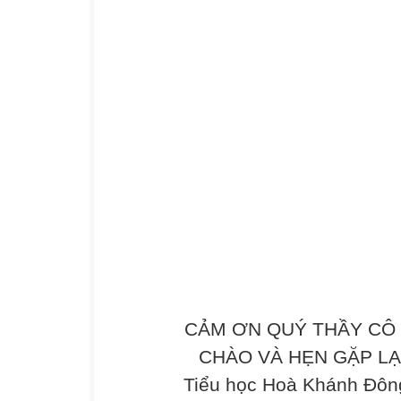
CẢM ƠN QUÝ THẦY CÔ 
CHÀO VÀ HẸN GẶP LẠI .
Tiểu học Hoà Khánh Đông