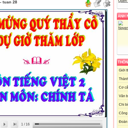
Quên 
- tuan 28
ẢNH 
THÔN
Giới 
Thành
Cơ cấ
Văn 
Chi b
Công 
Đoàn
1
/
16