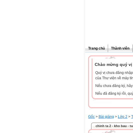
Trang chủ
Thành viên
Chào mừng quý vị 
Quý vị chưa đăng nhập 
của Thư viện về máy tí
Nếu chưa đăng ký, hã
Nếu đã đăng ký rồi, qu
Gốc
>
Bài giảng
>
Lớp 2
>
T
chinh ta 2 - kho bau - t