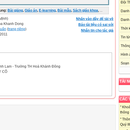
Đội T
ung:
Bài giảng
,
Giáo án
,
E-learning
,
Bài mẫu
,
Sách giáo khoa
,
...
Danh 
 định
)
Nhấn vào đây để tải về
Danh 
oa Khanh Dong
Báo tài liệu có sai sót
Thời 
Tuấn
(
trang riêng
)
Nhắn tin cho tác giả
-2011
Tin tứ
Thôn
Hình 
Soạn 
anh Lam - Trường TH Hoà Khánh Đông
Y CÔ
TÀI 
CÁC 
" Kho
thông 
ồng người nông dân kia quanh năm hai sương một nắng, cuốc bẫm cày
 đồng từ lúc gà gáy sáng và trở về nhà khi đã lặn mặt trời. Đến vụ lúa,
" Thôn
lại trồng khoai, trồng cà.
Quý III 
 năm 2011