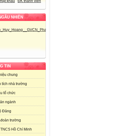
mật khẩu
ĐK thành viên
NGẪU NHIÊN
G TIN
thiệu chung
 tích nhà trường
u tổ chức
bản ngành
ộ Đảng
đoàn trường
 TNCS Hồ Chí Minh