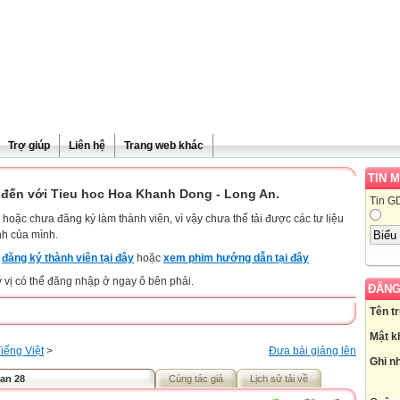
Trợ giúp
Liên hệ
Trang web khác
TIN 
đến với Tieu hoc Hoa Khanh Dong - Long An.
Tin G
hoặc chưa đăng ký làm thành viên, vì vậy chưa thể tải được các tư liệu
nh của mình.
y
đăng ký thành viên tại đây
hoặc
xem phim hướng dẫn tại đây
ý vị có thể đăng nhập ở ngay ô bên phải.
ĐĂNG
Tên t
Mật k
iếng Việt
>
Đưa bài giảng lên
Ghi n
uan 28
Cùng tác giả
Lịch sử tải về