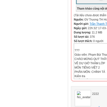
Tham khảo cùng nội d
(
Tài liệu chưa được thẩm
Nguồn:
GV Truong TH H
Người gửi:
Trần Thanh 
Ngày gửi:
22h:32' 17-03
Dung lượng:
11.2 MB
Số lượt tải:
376
Số lượt thích:
0 người
???
Giáo viên: Phạm Bùi Th
CHÀO MỪNG QUÝ THẦ
VỀ DỰ GIỜ THĂM LỚP
MÔN TIẾNG VIỆT 2
PHÂN MÔN: CHÍNH TẢ
Kiểm tra
CHÍNH TẢ (nghe viết)
Kho báu
Kho báu
Ngày xưa, có hai vợ ch
2222
sâu. Hai ông bà thường ra
họ cấy lúa, gặt hái xong, 
Thứ ba ngày 15 tháng 3