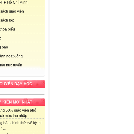
NTP Hồ Chí Minh
sách giáo viên
sách lớp
khóa biểu
c
g báo
ảnh hoạt động
bài trực tuyến
NGUYÊN DẠY HỌC
Ý KIẾN MỚI NHẤT
ảng 50% giáo viên phổ
có mức thu nhập...
g báo chính thức về kỳ thi
" ...