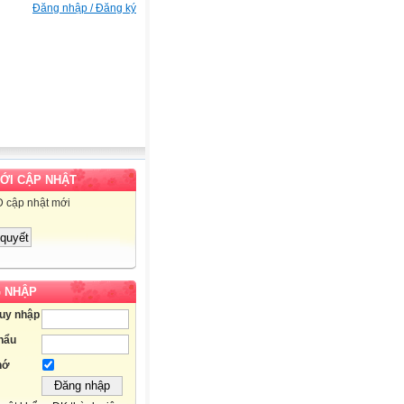
Đăng nhập / Đăng ký
MỚI CẬP NHẬT
D cập nhật mới
 NHẬP
ruy nhập
hẩu
hớ