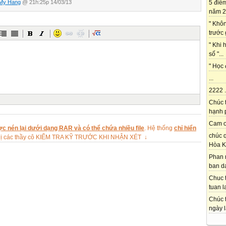
5 điể
 My Hang
@ 21h:25p 14/03/13
năm 2
" Khô
trước 
" Khi 
số "...
ồng người nông dân kia quanh năm hai sương một nắng, cuốc bẫm cày
" Học 
 đồng từ lúc gà gáy sáng và trở về nhà khi đã lặn mặt trời. Đến vụ lúa,
...
lại trồng khoai, trồng cà.
 năm 2011
2222 .
Chúc 
hạnh p
trống ua hay uơ
Cam on
c nén lại dưới dạng RAR và có thể chứa nhiều file
. Hệ thống
chỉ hiển
chúc q
ghị các thầy cô KIỂM TRA KỸ TRƯỚC KHI NHẬN XÉT ↓
Hòa K
Phan 
ban da
Chuc t
tuan l
Chúc t
ngày l