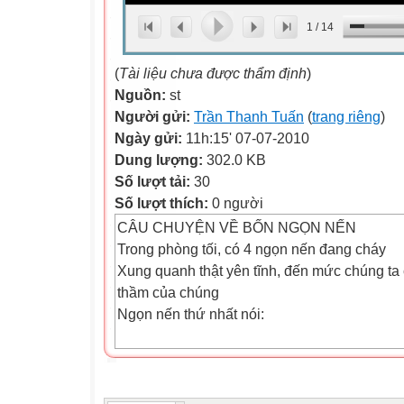
1
/
14
(
Tài liệu chưa được thẩm định
)
Nguồn:
st
Người gửi:
Trần Thanh Tuấn
(
trang riêng
)
Ngày gửi:
11h:15' 07-07-2010
Dung lượng:
302.0 KB
Số lượt tải:
30
Số lượt thích:
0 người
CÂU CHUYỆN VỀ BỐN NGỌN NẾN
Trong phòng tối, có 4 ngọn nến đang cháy
Xung quanh thật yên tĩnh, đến mức chúng ta c
thầm của chúng
Ngọn nến thứ nhất nói:
TÔI LÀ HIỆN THÂN CỦA HÒA BÌNH
Cuộc đời sẽ như thế nào nếu không có tôi