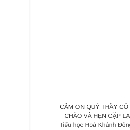
"Tại sao cả ba ngọn nến lại tắt" Cậu bé sửng
Lúc này ngọn nến thứ tư mới lên tiếng:
Đừng lo lắng cậu bé. Khi tôi vẫn còn cháy thì
ba ngọn nến kia. Bởi vì
TÔI CHÍNH LÀ
NIỀM HY VỌNG
Lau những giọt nước mắt còn đọng lại, cậu bé
những ngọn nến vừa tắt
Ngọn lửa của
HY VỌNG
sẽ luôn đi cùng các bạn theo suốt cuộc đời
. Khi giữ được
HY VỌNG
chúng ta có thể thắp sắng lại ngọn lửa của h
tình yêu !!
CẢM ƠN QUÝ THẦY CÔ 
CHÀO VÀ HẸN GẶP LẠI .
ĐỪNG TỪ BỎ
Tiểu học Hoà Khánh Đông
CON ĐƯỜNG ĐÃ CHỌN