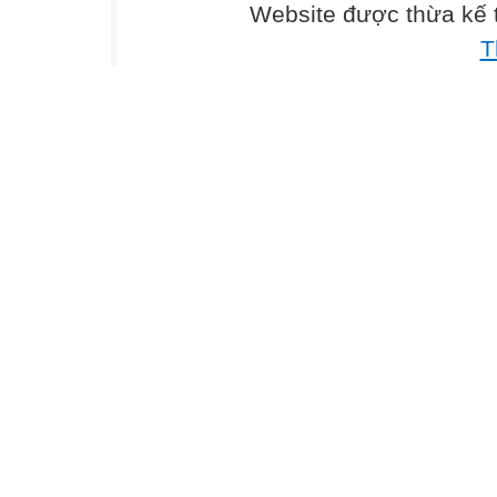
Website được thừa kế
1. Suy nghĩ
Tích cực
T
2. Cảm nhận
Say mê
3. Hành động
Kiên trì
Thành công sẽ đến
NGUYÊN TẮC ĐỂ THÀNH CÔNG
Hãy thắp sáng ngọn lửa HY VỌNG của mình
quanh bạn