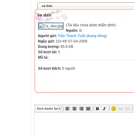
ca dao
ca dao
(
Tài liệu chưa được thẩm định
)
Nguồn:
st
Người gửi:
Trần Thanh Tuấn
(
trang riêng
)
Ngày gửi:
11h:49' 07-04-2009
Dung lượng:
85.8 KB
Số lượt tải:
5
Mô tả:
Số lượt thích:
0 người
Kích thước font