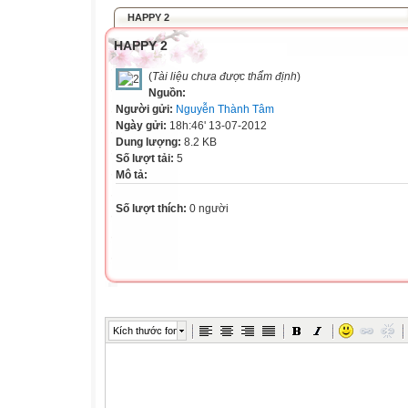
HAPPY 2
HAPPY 2
(
Tài liệu chưa được thẩm định
)
Nguồn:
Người gửi:
Nguyễn Thành Tâm
Ngày gửi:
18h:46' 13-07-2012
Dung lượng:
8.2 KB
Số lượt tải:
5
Mô tả:
Số lượt thích:
0 người
Kích thước font