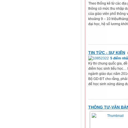
Theo thống kê từ các đị
thông có mức thu nhập dư
của giáo viên phổ thông
khoảng 9 – 10 triệu/thán
đại học, hệ số lương khởi
TIN TỨC - SỰ KIỆN
5 điểm nhấ
Kỳ thi chung quốc gia, đ
điểm học sinh tiểu học… 
ngành giáo dục năm 2014
Bộ GD-ĐT cho rằng, phải c
để học sinh xứng đáng đượ
THÔNG TƯ-VĂN BẢ