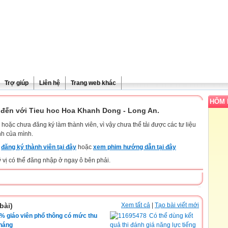
Trợ giúp
Liên hệ
Trang web khác
HÔM 
đến với Tieu hoc Hoa Khanh Dong - Long An.
hoặc chưa đăng ký làm thành viên, vì vậy chưa thể tải được các tư liệu
nh của mình.
y
đăng ký thành viên tại đây
hoặc
xem phim hướng dẫn tại đây
ý vị có thể đăng nhập ở ngay ô bên phải.
bài)
Xem tất cả
|
Tạo bài viết mới
 giáo viên phổ thông có mức thu
Có thể dùng kết
tháng
quả thi đánh giá năng lực tiếng