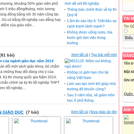
a phương, khoảng 50% giáo viên phổ
Anh để xét tốt nghiệp
ới 5 triệu đồng/tháng, mức lương
Thông báo chính thức về kỳ thi
 vùng đồng bằng với 30 năm công tác
Quý III
TIN 
g. Dù có bằng tốt nghiệp cao đẳng hay
Cấm thi vào lớp 6: Triệt tiêu sự
 điểm của giáo viên...
cạnh tranh lành mạnh?
Tin G
Không được uống rượu, bia
trước giờ làm việc trong
trường
(81 bài)
Xem tất cả
|
Tạo bài viết mới
ĐĂNG
n của ngành giáo dục năm 2014
Niềm vui không
Tên t
ề án đổi mới sách giáo khoa, bỏ chấm
ngủ được!
là những thay đổi đáng chú ý của
Mật k
Không có giới hạn cho tài
. Kỳ thi chung quốc gia Năm 2014,
năng Việt Nam
Ghi n
hấn chỉnh lại kỳ thi tốt nghiệp THPT
Làm sao tạo sinh khí giúp nhà
c tốt nghiệp....
trường đỡ khuôn cứng?
Quên 
Sau 3 năm nữa, sẽ giảm môn
học ở phổ thông
ẢNH 
N GIÁO DỤC
(7 bài)
Xem tất cả
|
Đưa giáo án lên