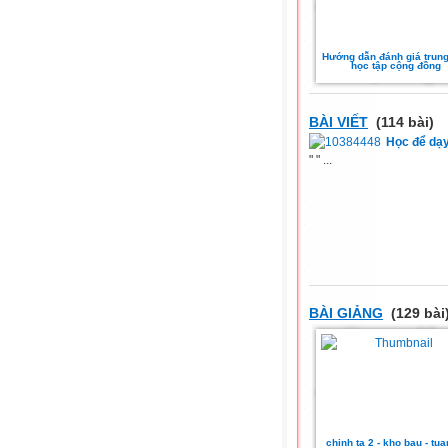
Hướng dẫn đánh giá trun
học tập cộng đồng
BÀI VIẾT
(114 bài)
Học để dạy
" " ...
BÀI GIẢNG
(129 bài
chinh ta 2 - kho bau - tua