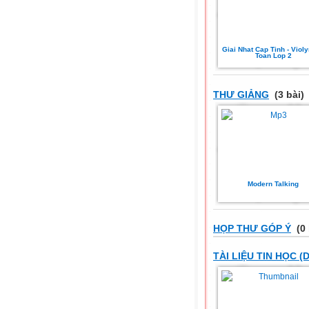
Giai Nhat Cap Tinh - Viol
Toan Lop 2
THƯ GIẢNG
(3 bài)
Modern Talking
HỌP THƯ GÓP Ý
(0 
TÀI LIỆU TIN HỌC (