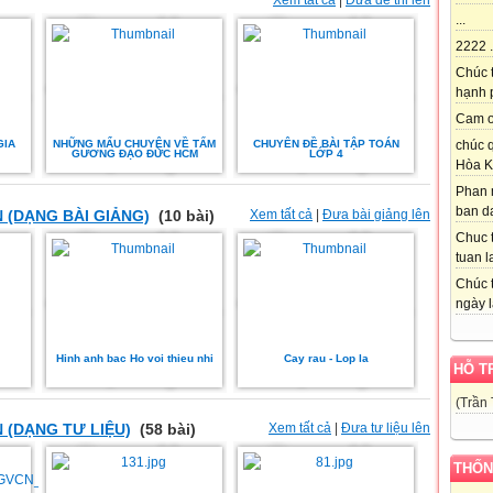
Xem tất cả
|
Đưa đề thi lên
...
2222 .
Chúc 
hạnh p
Cam on
chúc q
GIA
NHỮNG MẨU CHUYỆN VỀ TẤM
CHUYÊN ĐỀ BÀI TẬP TOÁN
GƯƠNG ĐẠO ĐỨC HCM
LỚP 4
Hòa K
Phan 
ban da
 (DẠNG BÀI GIẢNG)
(10 bài)
Xem tất cả
|
Đưa bài giảng lên
Chuc t
tuan l
Chúc t
ngày l
Hinh anh bac Ho voi thieu nhi
Cay rau - Lop la
HỖ T
(Trần
 (DẠNG TƯ LIỆU)
(58 bài)
Xem tất cả
|
Đưa tư liệu lên
THỐN