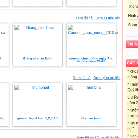
Thôn
Hình 
Xem tất cả
|
Đưa tư liệu lên
Soạn 
TÀI 
4
Giáng sinh an lành!
cừunon chúc mừng ngày Phụ
Nữ Việt Nam 20-10
CÁC 
" Kho
thông 
Xem tất cả
|
Đưa giáo án lên
" Thôn
Quý III 
5 điể
năm 2
" Khô
trước 
,4,5
giáo án lớp 4 tuần 1,2,3,4,5
Giao an lop 5
" Khi 
số "...
" Học 