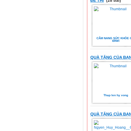
ĐỀ THI
(28 bài)
CẨM NANG SỨC KHỎE 
ĐÌNH
QUÀ TẶNG CỦA BẠN
Thap len hy vong
QUÀ TẶNG CỦA BẠN