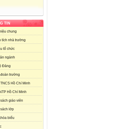
G TIN
thiệu chung
 tích nhà trường
u tổ chức
bản ngành
ộ Đảng
đoàn trường
 TNCS Hồ Chí Minh
NTP Hồ Chí Minh
sách giáo viên
sách lớp
khóa biểu
c