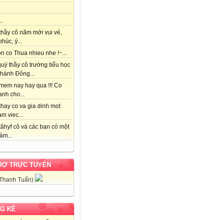
..
thầy cô năm mới vui vẻ,
húc, ý...
 co Thua nhieu nhe !~...
uý thầy cô trường tiểu học
hánh Đông...
mem nay hay qua !!! Co
nh cho...
hay co va gia dinh mot
am viec...
âhyf cô và các bạn có một
àm...
RỢ TRỰC TUYẾN
 Thanh Tuấn)
G KÊ