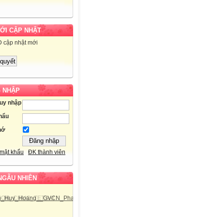
MỚI CẬP NHẬT
D cập nhật mới
 NHẬP
ruy nhập
hẩu
hớ
mật khẩu
ĐK thành viên
NGẪU NHIÊN