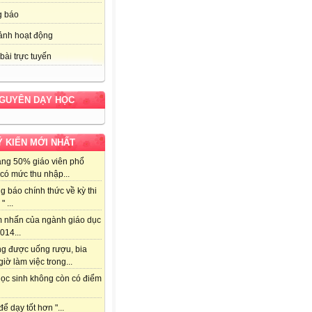
g báo
ảnh hoạt động
bài trực tuyến
NGUYÊN DẠY HỌC
Ý KIẾN MỚI NHẤT
ảng 50% giáo viên phổ
có mức thu nhập...
g báo chính thức về kỳ thi
" ...
m nhấn của ngành giáo dục
014...
ng được uống rượu, bia
giờ làm việc trong...
học sinh không còn có điểm
để dạy tốt hơn "...