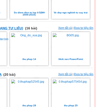
p
So diem dien tu lop 4-5(NH
Ve dep ngo nghinh tu cay trai
2009-2010)
DẠNG TƯ LIỆU)
(16 bài)
Xem tất cả
|
Đưa tư liệu lên
thu phap 14
Hinh nen PowerPoint
A
(20 bài)
Xem tất cả
|
Đưa tư liệu lên
thu phap 28
thu phap 29