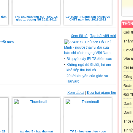
g tâm
Thu chu tich tinh gui Thay, Co
CV 4690 - Huong dan nhiem vu
giao ... truong NH 2011-2012
CNTT nam hoc 2011-2012
THÔN
Giới 
Xem tất cả
|
Tạo bài viết mới
Thành
 tốt hơn
Chủ tịch Hồ Chí
Minh - người thầy vĩ đại của
Cơ cấ
báo chí cách mạng Việt Nam
Bí quyết cày IELTS điểm cao
Văn 
Không ngủ đủ 9h/tối, trẻ em
Chi b
khó tiếp thu bài vở
20 lời khuyên của giáo sư
Công 
Harvard
Đoàn
)
Xem tất cả
|
Đưa bài giảng lên
Đội T
Danh 
Danh 
Thời 
Tin tứ
n 28
tap doc 5 - hop thu mat
TV 1 - hoc van : iec - uoc