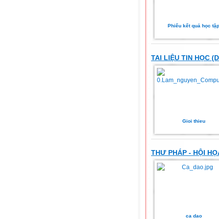
Phiếu kết quả học tậ
TAI LIỆU TIN HỌC (
Gioi thieu
THƯ PHÁP - HỘI HỌ
ca dao