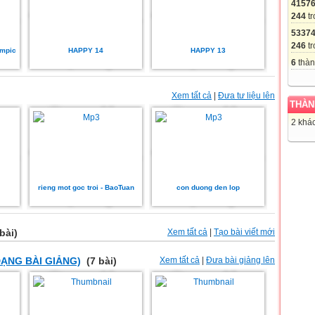
4157
244
tr
5337
246
tr
ympic
HAPPY 14
HAPPY 13
6
thàn
Xem tất cả
|
Đưa tư liệu lên
THÀN
2 khác
rieng mot goc troi - BaoTuan
con duong den lop
bài)
Xem tất cả
|
Tạo bài viết mới
DẠNG BÀI GIẢNG)
(7 bài)
Xem tất cả
|
Đưa bài giảng lên