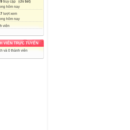
69
truy cập (
chi tiết
)
ong hôm nay
47
lượt xem
ong hôm nay
h viên
H VIÊN TRỰC TUYẾN
h và 0 thành viên