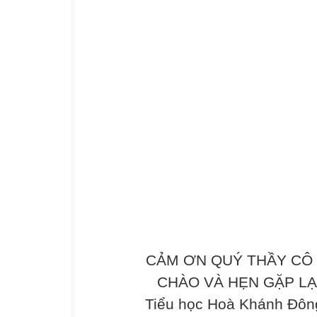
CẢM ƠN QUÝ THẦY CÔ 
CHÀO VÀ HẸN GẶP LẠI .
Tiểu học Hoà Khánh Đông