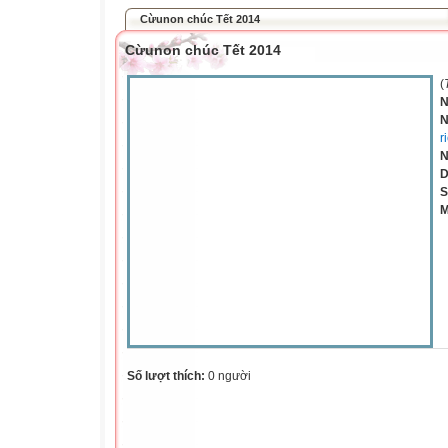
Cừunon chúc Tết 2014
Cừunon chúc Tết 2014
(
N
N
r
N
D
S
M
Số lượt thích:
0 người