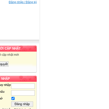
Đăng nhập / Đăng ký
MỚI CẬP NHẬT
D cập nhật mới
 NHẬP
ruy nhập
hẩu
hớ