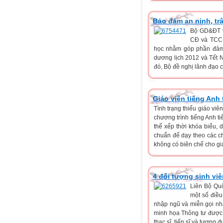
Bảo đảm an ninh, trậ
Bộ GD&ĐT v
CĐ và TCCN
học nhằm góp phần đảm bả
dương lịch 2012 và Tết 
đó, Bộ đề nghị lãnh đạo c
Giáo viên tiếng Anh
Tình trạng thiếu giáo viê
chương trình tiếng Anh 
thể xếp thời khóa biểu, 
chuẩn để dạy theo các ch
không có biên chế cho giá
4 đối tượng sinh vi
Liên Bộ Qu
một số điều
nhập ngũ và miễn gọi nhậ
minh họa Thông tư được á
thạc sĩ, tiến sĩ và tương 