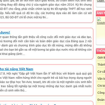
ng quốc gia, đề án đổi mới sách giáo khoa, bỏ chấm điểm học sinh tiểu
Quên 
hững thay đổi đáng chú ý của ngành giáo dục năm 2014. Kỳ thi chung
-ĐT cho rằng, phải chấn chỉnh lại kỳ thi tốt nghiệp THPT để học sinh
ẢNH 
ệp. Nếu kết quả có độ tin cậy, các trường dựa vào đó làm căn cứ xét
15, Bộ GD-ĐT chỉ tổ chức một kỳ thi...
 được!
 quan thông tấn giới thiệu về công cuộc đổi mới giáo dục và đào tạo,
hủ trương đổi mới căn bản và toàn diện giáo dục của Đảng qua 2 nội
cử đánh giá và chương trình giáo dục tôi rất mừng, mừng đến độ không
ail cho bạn bè gần xa về một tương lai giáo dục nước nhà sẽ không còn
THÔN
i khai giảng (ảnh:...
Giới 
Thành
ho tài năng Việt Nam
Cơ cấ
7.8, Hội nghị "Gặp gỡ Việt Nam lần 9” kết thúc với thành quả quý giá
c Việt Nam: niềm hứng khởi cho người trẻ và bài học trọng dụng người
Văn 
iáo sư (Đại học Tel-Aviv, Israel), khi đó còn là một nghiên cứu sinh tiến
Chi b
ễ trao bằng tốt nghiệp tại một trong những đại học danh giá nhất nước
ến cô sinh viên thủ...
Công 
Đoàn