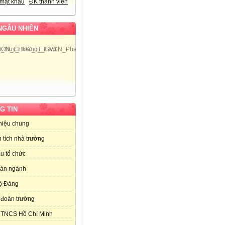
mật khẩu
ĐK thành viên
NGẪU NHIÊN
G TIN
thiệu chung
 tích nhà trường
u tổ chức
bản ngành
ộ Đảng
đoàn trường
 TNCS Hồ Chí Minh