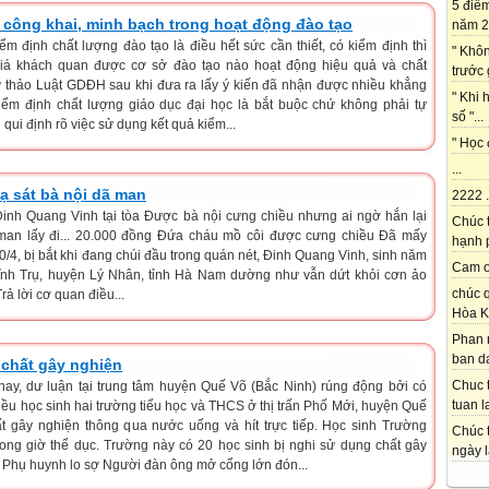
5 điể
công khai, minh bạch trong hoạt động đào tạo
năm 2
ểm định chất lượng đào tạo là điều hết sức cần thiết, có kiểm định thì
" Khô
iá khách quan được cơ sở đào tạo nào hoạt động hiệu quả và chất
trước 
Dự thảo Luật GDĐH sau khi đưa ra lấy ý kiến đã nhận được nhiều khẳng
" Khi 
kiểm định chất lượng giáo dục đại học là bắt buộc chứ không phải tự
số "...
ui định rõ việc sử dụng kết quả kiểm...
" Học 
...
ạ sát bà nội dã man
2222 .
inh Quang Vinh tại tòa Được bà nội cưng chiều nhưng ai ngờ hắn lại
Chúc 
 man lấy đi... 20.000 đồng Đứa cháu mồ côi được cưng chiều Đã mấy
hạnh p
0/4, bị bắt khi đang chúi đầu trong quán nét, Đinh Quang Vinh, sinh năm
Cam on
Vĩnh Trụ, huyện Lý Nhân, tỉnh Hà Nam dường như vẫn dứt khỏi cơn ảo
chúc q
rả lời cơ quan điều...
Hòa K
Phan 
ban da
 chất gây nghiện
Chuc t
ay, dư luận tại trung tâm huyện Quế Võ (Bắc Ninh) rúng động bởi có
tuan l
hiều học sinh hai trường tiểu học và THCS ở thị trấn Phố Mới, huyện Quế
t gây nghiện thông qua nước uống và hít trực tiếp. Học sinh Trường
Chúc t
rong giờ thể dục. Trường này có 20 học sinh bị nghi sử dụng chất gây
ngày l
 Phụ huynh lo sợ Người đàn ông mở cổng lớn đón...