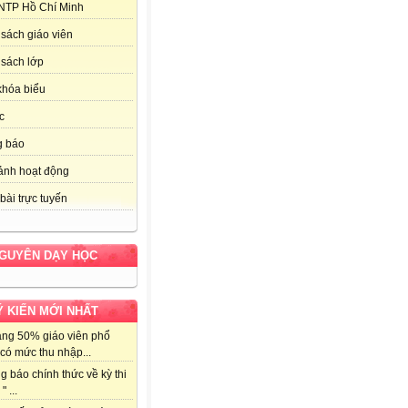
NTP Hồ Chí Minh
sách giáo viên
sách lớp
khóa biểu
c
g báo
ảnh hoạt động
bài trực tuyến
NGUYÊN DẠY HỌC
Ý KIẾN MỚI NHẤT
ảng 50% giáo viên phổ
có mức thu nhập...
g báo chính thức về kỳ thi
" ...