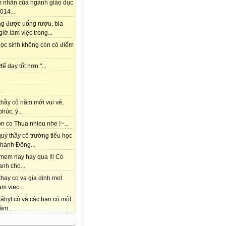
m nhấn của ngành giáo dục
014...
ng được uống rượu, bia
giờ làm việc trong...
học sinh không còn có điểm
để dạy tốt hơn "...
..
thầy cô năm mới vui vẻ,
húc, ý...
 co Thua nhieu nhe !~...
uý thầy cô trường tiểu học
hánh Đông...
mem nay hay qua !!! Co
nh cho...
hay co va gia dinh mot
am viec...
âhyf cô và các bạn có một
àm...