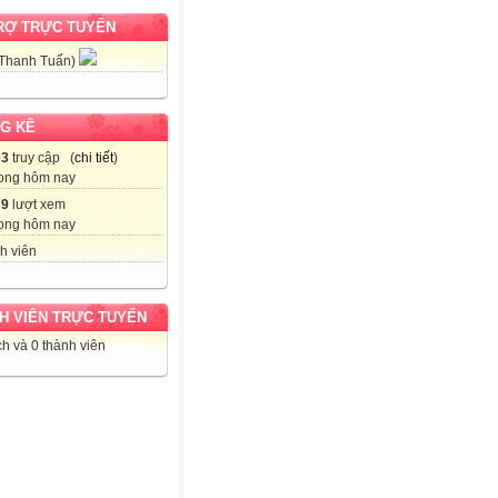
RỢ TRỰC TUYẾN
 Thanh Tuấn)
G KÊ
03
truy cập (
chi tiết
)
ong hôm nay
79
lượt xem
ong hôm nay
h viên
H VIÊN TRỰC TUYẾN
h và 0 thành viên