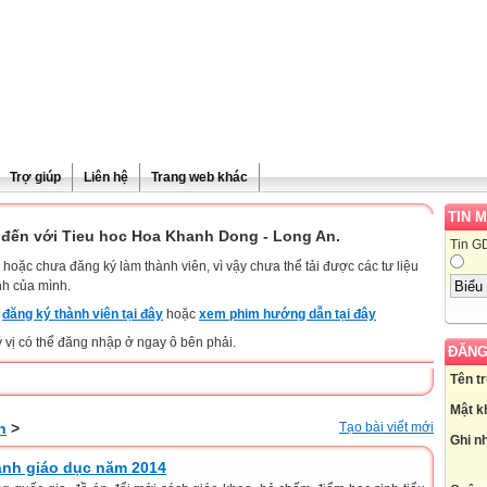
Trợ giúp
Liên hệ
Trang web khác
TIN 
đến với Tieu hoc Hoa Khanh Dong - Long An.
Tin G
hoặc chưa đăng ký làm thành viên, vì vậy chưa thể tải được các tư liệu
nh của mình.
y
đăng ký thành viên tại đây
hoặc
xem phim hướng dẫn tại đây
ý vị có thể đăng nhập ở ngay ô bên phải.
ĐĂNG
Tên t
Mật k
n
>
Tạo bài viết mới
Ghi n
ành giáo dục năm 2014