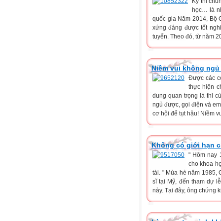
Kỳ thi chu
học… là n
quốc gia Năm 2014, Bộ GD
xứng đáng được tốt nghi
tuyển. Theo đó, từ năm 20
Niềm vui không ngủ
Được các cơ
thực hiện c
dung quan trọng là thi 
ngủ được, gọi điện và em
cơ hội để tụt hậu! Niềm vu
Không có giới hạn c
" Hôm nay 1
cho khoa họ
tài. " Mùa hè năm 1985, G
sĩ tại Mỹ, đến tham dự l
này. Tại đây, ông chứng ki