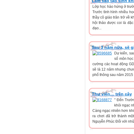
Làm sao tạo sinh k
Lớp học hào hứng ở trườ
Trước tình hình nhiều họ
thầy cô giáo trăn trở về 
hội thảo được coi là đặ
đạo...
Sau 3 năm nữa, sẽ 
Dự kiến, sa
số môn học 
cường các hoạt động GD 
sẽ là 12 năm nhưng chươn
phổ thông sau năm 2015 đ
Thư viện… trên cây
" Đến Trườ
khỏi ngạc n
Càng ngạc nhiên hơn khi v
ra chơi đã trở thành m
Nguyễn Phúc Đối với nhữn