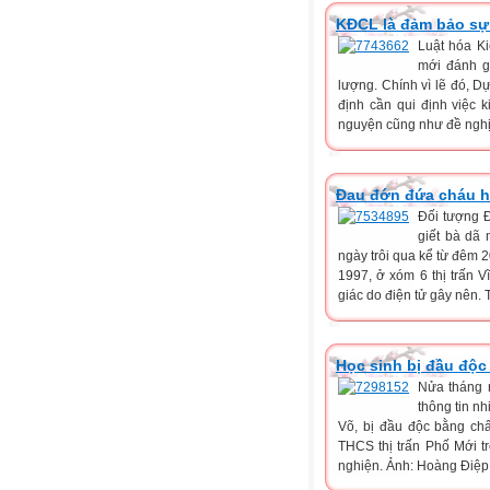
KĐCL là đảm bảo sự 
Luật hóa Ki
mới đánh g
lượng. Chính vì lẽ đó, 
định cần qui định việc 
nguyện cũng như đề nghị q
Đau đớn đứa cháu h
Đối tượng Đ
giết bà dã
ngày trôi qua kể từ đêm 2
1997, ở xóm 6 thị trấn 
giác do điện tử gây nên. T
Học sinh bị đầu độc
Nửa tháng n
thông tin n
Võ, bị đầu độc bằng chấ
THCS thị trấn Phố Mới t
nghiện. Ảnh: Hoàng Điệp