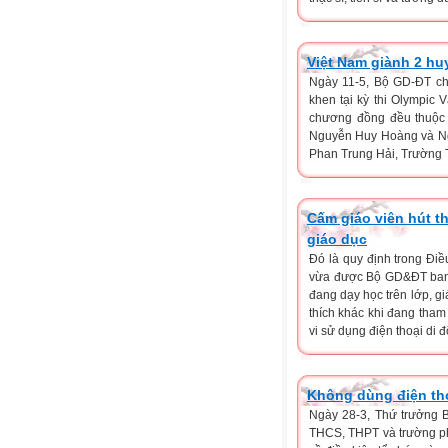
Việt Nam giành 2 hu
Ngày 11-5, Bộ GD-ĐT ch
khen tại kỳ thi Olympic V
chương đồng đều thuộc 
Nguyễn Huy Hoàng và Ng
Phan Trung Hải, Trường 
Cấm giáo viên hút t
giáo dục
Đó là quy định trong Đi
vừa được Bộ GD&ĐT ban h
đang dạy học trên lớp, gi
thích khác khi đang tham
vi sử dụng điện thoại di 
Không dùng điện tho
Ngày 28-3, Thứ trưởng 
THCS, THPT và trường ph