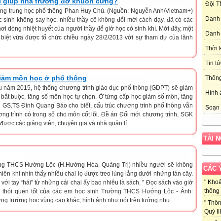
hí giúp nhà trường đỡ khuôn cứng?
Đội T
ng trung học phổ thông Phan Huy Chú. (Nguồn: Nguyễn Anh/Vietnam+)
Danh 
c sinh không say học, nhiều thầy cô không đổi mới cách dạy, đã có các
khơi dòng nhiệt huyết của người thầy để giờ học có sinh khí. Mới đây, một
Danh 
c biệt vừa được tổ chức chiều ngày 28/2/2013 với sự tham dự của lãnh
Thời 
Tin tứ
giảm môn học ở phổ thông
Thôn
u năm 2015, hệ thống chương trình giáo dục phổ thông (GDPT) sẽ giảm
Hình 
bắt buộc, tăng số môn học tự chọn. Ở từng cấp học giảm số môn, tăng
GS.TS Đinh Quang Báo cho biết, cấu trúc chương trình phổ thông vẫn
Soạn 
g trình có trong số cho môn cốt lõi. Đề án Đổi mới chương trình, SGK
ược các giảng viên, chuyên gia và nhà quản lí...
TÀI 
ng THCS Hướng Lộc (H.Hướng Hóa, Quảng Trị) nhiều người sẽ không
CÁC 
hiên khi nhìn thấy nhiều chai lọ được treo lủng lẳng dưới những tán cây.
" Kho
ới tay “hái” từ những cái chai ấy bao nhiêu là sách. " Đọc sách vào giờ
thông 
ột thói quen tốt của các em học sinh Trường THCS Hướng Lộc - Ảnh:
g trường học vùng cao khác, hình ảnh như nói trên tưởng như...
" Thôn
Quý III 