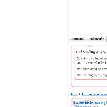
Trang chủ
Thành viên
Chào mừng quý vị 
Quý vị chưa đăng nhập 
của Thư viện về máy tí
Nếu chưa đăng ký, hã
Nếu đã đăng ký rồi, qu
Gốc
>
Tin tức - sự kiệ
5 điểm nhấn của ng