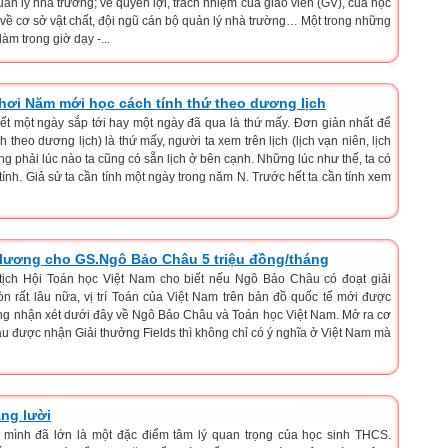
uản lý nhà trường; về quyền lợi, trách nhiệm của giáo viên (GV), của học
n về cơ sở vật chất, đội ngũ cán bộ quản lý nhà trường… Một trong những
m trong giờ dạy -...
hơi Năm mới học cách tính thứ theo dương lịch
ết một ngày sắp tới hay một ngày đã qua là thứ mấy. Đơn giản nhất để
 theo dương lịch) là thứ mấy, người ta xem trên lịch (lịch vạn niên, lịch
ng phải lúc nào ta cũng có sẵn lịch ở bên cạnh. Những lúc như thế, ta có
ính. Giả sử ta cần tính một ngày trong năm N. Trước hết ta cần tính xem
ả lương cho GS.Ngô Bảo Châu 5 triệu đồng/tháng
ịch Hội Toán học Việt Nam cho biết nếu Ngô Bảo Châu có đoạt giải
òn rất lâu nữa, vị trí Toán của Việt Nam trên bản đồ quốc tế mới được
ng nhận xét dưới đây về Ngô Bảo Châu và Toán học Việt Nam. Mở ra cơ
 được nhận Giải thưởng Fields thì không chỉ có ý nghĩa ở Việt Nam mà
ng lười
 mình đã lớn là một đặc điểm tâm lý quan trọng của học sinh THCS.