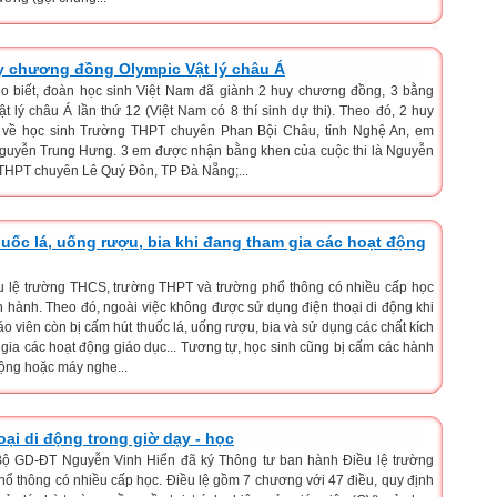
y chương đồng Olympic Vật lý châu Á
o biết, đoàn học sinh Việt Nam đã giành 2 huy chương đồng, 3 bằng
ật lý châu Á lần thứ 12 (Việt Nam có 8 thí sinh dự thi). Theo đó, 2 huy
về học sinh Trường THPT chuyên Phan Bội Châu, tỉnh Nghệ An, em
uyễn Trung Hưng. 3 em được nhận bằng khen của cuộc thi là Nguyễn
THPT chuyên Lê Quý Đôn, TP Đà Nẵng;...
huốc lá, uống rượu, bia khi đang tham gia các hoạt động
ều lệ trường THCS, trường THPT và trường phổ thông có nhiều cấp học
ành. Theo đó, ngoài việc không được sử dụng điện thoại di động khi
áo viên còn bị cấm hút thuốc lá, uống rượu, bia và sử dụng các chất kích
 gia các hoạt động giáo dục... Tương tự, học sinh cũng bị cấm các hành
động hoặc máy nghe...
ại di động trong giờ dạy - học
Bộ GD-ĐT Nguyễn Vinh Hiển đã ký Thông tư ban hành Điều lệ trường
ổ thông có nhiều cấp học. Điều lệ gồm 7 chương với 47 điều, quy định