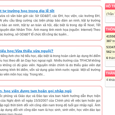
HỖ T
t tự trường học trong dịp lễ tết
(Trần
ừa có văn bản gửi các Sở GD&ĐT, các ĐH, học viện, các trường ĐH,
 yêu cầu tăng cường các biện pháp bảo đảm an ninh, trật tự trường
o an ninh, trật tự an toàn xã hội, đặc biệt là trong dịp lễ Noel, Tết
THỐN
Nguyên đán Nhâm Thìn. Ảnh mang tính minh họa (nguồn: Internet) Theo
ác trường, sở GD&ĐT tổ chức tốt công tác tuyên...
4155
387
tr
5334
 tiểu học:Vừa thiếu vừa nguội?
562
tr
n tiếng Anh cho hệ tiểu học, đặc biệt là trong hoàn cảnh áp dụng thí điểm
6
thàn
tiểu học theo đề án Dạy học ngoại ngữ. Nhiều trường của TP.HCM không
do không có đủ giáo viên. Nguyên nhân chính là do thiếu giáo viên đạt
ương trình thí điểm, vốn sử dụng giáo trình nước ngoài. Một số trường
THÀN
o viên môn học này. Trong khi...
4 khác
ên, học viên được tạm hoãn gọi nhập ngũ
ốc phòng và Giáo dục và Đào tạo vừa ban hành hướng dẫn thực hiện
 của Nghị định số ngày 15/3/2007 của Chính phủ về việc tạm hoãn gọi
p ngũ thời bình đối với công dân nam trong độ tuổi gọi nhập ngũ. Ảnh
p dụng đối với công dân nam là học sinh, sinh viên, học viên đào tạo
đương (gọi chung...