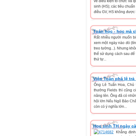
về điều kiện tổ chức và q
sinh (HS); các tiêu chuẩ
điều GV, HS không được là
Toán học - học mà c
Rất nhiều người muốn bi
xem một ngày nào đó (tính
treo tường...). Nhưng khô
thể sử dụng cách sau để t
thứ tự...
Viện Toán phá lệ tr
Ông Lê Tuấn Hoa, Chủ t
thưởng Fields thì cũng c
nâng lên. Ông đã có nhữ
hội lớn Nếu Ngô Bảo Châu
còn có ý nghĩa lớn...
Học sinh TH ngày cà
Khẳng định